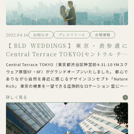
2022.04.16
お知らせ
プレスリリース
会場情報
【BLD WEDDINGS】東京・表参道に
Central Terrace TOKYO(セントラル テラ
ス トーキョー)がグランドオープンいたしま
Central Terrace TOKYO（東京都渋谷区神宮前4-31-10 YMスク
した
ウェア原宿5F・6F）がグランドオープンいたしました。 都心で
ありながら自然を身近に感じるデザインコンセプト「Nature
Rich」 東京の絶景を一望できる圧倒的なロケーション 空に一番
近い場所で叶える表参道 頂上セレモニー 天然素材に徹底的に拘
詳しく見る
った健 […]